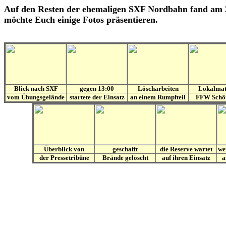
Auf den Resten der ehemaligen SXF Nordbahn fand am 28
möchte Euch einige Fotos präsentieren.
Blick nach SXF
gegen 13:00
Löscharbeiten
Lokalmat
vom Übungsgelände
startete der Einsatz
an einem Rumpfteil
FFW Schön
Überblick von
geschafft
die Reserve wartet
we
der Pressetribüne
Brände gelöscht
auf ihren Einsatz
a