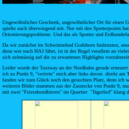
Ungewöhnliches Geschenk, ungewöhnlicher Ort für einen Ge
spielte auch überwiegend mit. Nur mit den Spotterpoints hatt
Orientierungsprobleme. Und das als Spotter und Erdkundef
Da wir zunächst im Schwimmbad Godshorn faulenzten, anschl
denn wer nach HAJ fährt, ist in der Regel vorallem an viele
sich zeitmässig auf die zu erwartenen Highlights vorzuberei
Leider wurde der Taxiway an der Nordbahn gerade erneuert 
ich zu Punkt 9, "verirrte" mich aber links davon direkt am
fanden wir zum Glück noch den gesuchten Platz, denn ich wol
weiteren Bilder stammen aus der Zaunecke von Punkt 9, man
mit zwei "Feierabendbieren" im Quartier "Jägerhof" klang d