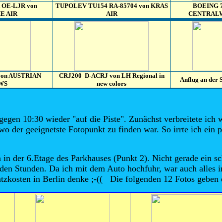
 OE-LJR von
TUPOLEV TU154 RA-85704 von KRAS
BOEING 7
 AIR
AIR
CENTRALWI
von AUSTRIAN
CRJ200 D-ACRJ von LH Regional in
Anflug an der 
WS
new colors
gen 10:30 wieder "auf die Piste". Zunächst verbreitete ich w
wo der geeignetste Fotopunkt zu finden war. So irrte ich ein p
 in der 6.Etage des Parkhauses (Punkt 2). Nicht gerade ein sc
nden Stunden. Da ich mit dem Auto hochfuhr, war auch alles 
latzkosten in Berlin denke ;-(( Die folgenden 12 Fotos geben