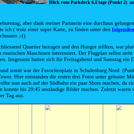
Blick vom Parkdeck 6.Etage (Punkt 2) a
burtstag, aber dank meiner Partnerin eine durchaus gelunge
e ich ( trotz einer super Karte, zu finden unter den
folgende
achmann ;-()
iessend Quartier bezogen und den Hunger stillten, war plan
n russischen Maschinen interessiert. Der Flugplan selbst steh
ten. Insgesamt hatten sich für Freitagabend und Samstag ein D
und somit war der Favoritenplatz in Schulenburg Nord (Punkt
 Tower. Hier entstanden die ersten drei Fotos unter grösster
lte nun auch auf der Südbahn ein paar Shots machen, da sich 
 konnte bis 20:45 anständige Bilder machen. Zuletzt waren w
er Tag aus.